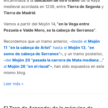
encaminada a la
ubicación de otro tramo
de la Raya
medieval acordada en 1239, entre
Tierra de Segovia
y
Tierra de Madrid
.
Vamos a partir del Mojón 14,
“en la Vega entre
Pozuela e Valde Moro, so la cabeça de Serranos”
.
Recordemos que un tramo anterior, –
desde el
Mojón
11
“en la cabeça de Arlot”
hasta el
Mojón 13
,
“en
somo de cabeça de Serranos”
–
, y un tramo posterior,
–
del
Mojón 20 “pasada la carrera de Mata mediana …”
al
Mojón 26 “en el riscal”
–
, han sido expuestos en este
mismo blog.
Leer más »