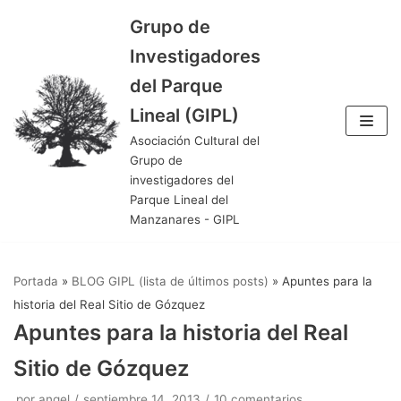
Grupo de
Saltar
Investigadores
al
del Parque
contenido
Lineal (GIPL)
Asociación Cultural del
Grupo de
investigadores del
Parque Lineal del
Manzanares - GIPL
Portada
»
BLOG GIPL (lista de últimos posts)
»
Apuntes para la
historia del Real Sitio de Gózquez
Apuntes para la historia del Real
Sitio de Gózquez
por
angel
septiembre 14, 2013
10 comentarios