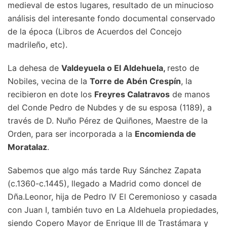
medieval de estos lugares, resultado de un minucioso
análisis del interesante fondo documental conservado
de la época (Libros de Acuerdos del Concejo
madrileño, etc).
La dehesa de
Valdeyuela o El Aldehuela,
resto de
Nobiles, vecina de la
Torre de Abén Crespín
, la
recibieron en dote los
Freyres Calatravos
de manos
del Conde Pedro de Nubdes y de su esposa (1189), a
través de D. Nuño Pérez de Quiñones, Maestre de la
Orden, para ser incorporada a la
Encomienda de
Moratalaz
.
Sabemos que algo más tarde Ruy Sánchez Zapata
(c.1360-c.1445), llegado a Madrid como doncel de
Dña.Leonor, hija de Pedro IV El Ceremonioso y casada
con Juan I, también tuvo en La Aldehuela propiedades,
siendo Copero Mayor de Enrique III de Trastámara y