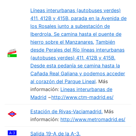
Líneas interurbanas (autobuses verdes)
411, 412B y 415B, parada en la Avenida de
los Rosales junto a subestación de
Iberdrola. Se camina hasta el puente de
hierro sobre el Manzanares.
También
desde Perales del Río líneas interurbanas
(autobuses verdes) 411, 412B y 415B.
Desde esta pedanía se camina hasta la
Cañada Real Galiana y podemos acceder
al corazón del Parque Lineal
. Más
información:
Lineas interurbanas de
Madrid
~
http://www.ctm-madrid.es/
Estación de Rivas-Vaciamadrid.
Más
información:
http://www.metromadrid.es/
Salida 19-A de la A-3.