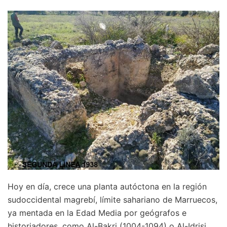
Hoy en día, crece una planta autóctona en la región
sudoccidental magrebí, límite sahariano de Marruecos,
ya mentada en la Edad Media por geógrafos e
historiadores, como Al-Bakri (1004-1094) o Al-Idrisi