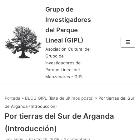
Grupo de
Saltar
Investigadores
al
del Parque
contenido
Lineal (GIPL)
Asociación Cultural del
Grupo de
investigadores del
Parque Lineal del
Manzanares - GIPL
Portada
»
BLOG GIPL (lista de últimos posts)
»
Por tierras del Sur
de Arganda (Introducción)
Por tierras del Sur de Arganda
(Introducción)
por
angel
marzo 16, 2018
1 comentario