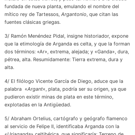
fundada de nueva planta, emulando el nombre del
mítico rey de Tartessos,
Argantonio
, que citan las
fuentes clásicas griegas.
3/ Ramón Menéndez Pidal, insigne historiador, expone
que la etimología de Arganda es celta, y que la forman
dos términos: «Ar», extrema, alejada; y «Ganda», dura,
pétrea, alta. Resumidamente: Tierra extrema, dura y
alta.
4/ El filólogo Vicente García de Diego, aduce que la
palabra «
Argant
«, plata, podría ser su origen, ya que
pudieron existir minas de plata en este término,
explotadas en la Antigüedad.
5/ Abraham Ortelius, cartógrafo y geógrafo flamenco
al servicio de Felipe II, identificaba Arganda con la
«
Uriaganda
» celtibérica, que significaría: Terreno de