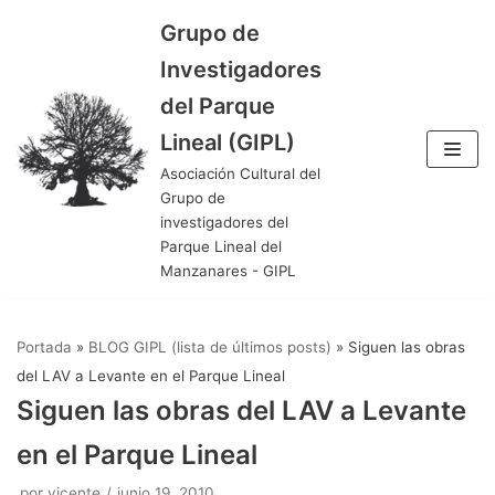
Grupo de
Saltar
Investigadores
al
del Parque
contenido
Lineal (GIPL)
Asociación Cultural del
Grupo de
investigadores del
Parque Lineal del
Manzanares - GIPL
Portada
»
BLOG GIPL (lista de últimos posts)
»
Siguen las obras
del LAV a Levante en el Parque Lineal
Siguen las obras del LAV a Levante
en el Parque Lineal
por
vicente
junio 19, 2010