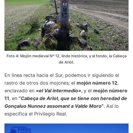
Foto 4: Mojón medieval Nº 12, linde histórica, y al fondo, la Cabeça
de Arlot.
En línea recta hacia el Sur, podemos ir siguiendo el
rastro de otros dos mojones; el
mojón número 12
,
enclavado en
«el Val intermedio»
, y el
mojón número
11
, en
“
Cabeça de Arlot, que se tiene con heredad de
Gonçaluo Nunnez assomant a Valde Moro
”
. Así lo
especifica el Privilegio Real.