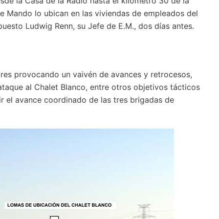
sde la Casa de la Radio hasta el kilómetro 30 de la
e Mando lo ubican en las viviendas de empleados del
puesto Ludwig Renn, su Jefe de E.M., dos días antes.
ares provocando un vaivén de avances y retrocesos,
 ataque al Chalet Blanco, entre otros objetivos tácticos
ir el avance coordinado de las tres brigadas de