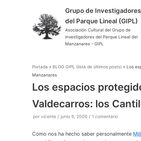
Grupo de Investigadores
Saltar
del Parque Lineal (GIPL)
al
Asociación Cultural del Grupo de
contenido
investigadores del Parque Lineal del
Manzanares - GIPL
Portada
»
BLOG GIPL (lista de últimos posts)
»
Los esp
Manzanares
Los espacios protegido
Valdecarros: los Cant
por
vicente
junio 6, 2009
1 comentario
Como nos ha hecho saber personalmente
M@r