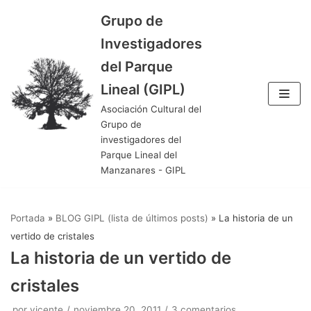
Grupo de
Saltar
Investigadores
al
del Parque
contenido
Lineal (GIPL)
Asociación Cultural del
Grupo de
investigadores del
Parque Lineal del
Manzanares - GIPL
Portada
»
BLOG GIPL (lista de últimos posts)
»
La historia de un
vertido de cristales
La historia de un vertido de
cristales
por
vicente
noviembre 20, 2011
3 comentarios