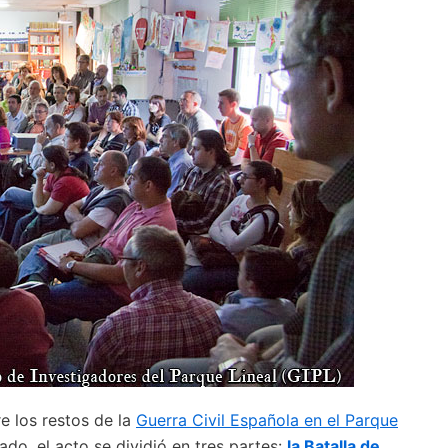
e los restos de la
Guerra Civil Española en el Parque
do, el acto se dividió en tres partes:
la Batalla de