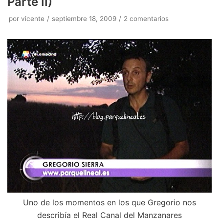
Parte II)
por
vicente
septiembre 18, 2009
2 comentarios
Uno de los momentos en los que Gregorio nos
describía el Real Canal del Manzanares