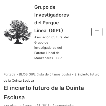
Grupo de
Saltar
Investigadores
al
del Parque
contenido
Lineal (GIPL)
Asociación Cultural del
Grupo de
investigadores del
Parque Lineal del
Manzanares - GIPL
Portada
»
BLOG GIPL (lista de últimos posts)
»
El incierto futuro
de la Quinta Esclusa
El incierto futuro de la Quinta
Esclusa
por
vicente
agosto 28, 2011
2 comentarios