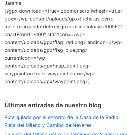
Jarama
[sgpx download=»true» zoomonscrollwheel=»true»
gpx=»/wp-content/uploads/gpx/tricheras-cerro-
melero-arganda-del-rey.gpx» mlinecolor=»#00FF00″
chartFrom1=»100″ startIcon=»/wp-
content/uploads/gpx/flag_red.png» endIcon=»/wp-
content/uploads/gpx/flag_blue.png»
currentIcon=»/wp-
content/uploads/gpx/map_point.png»
waypoints=»true» waypointicon=»/wp-
content/uploads/gpx/waypoint.png»]
Últimas entradas de nuestro blog
Ruta guiada por el entorno de la Casa de la Radio,
Pista del Milano y Camino de Nevares
La Pista del Milano entre los términos de Arganda del